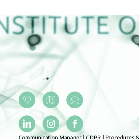
Communication Manager
|
GDPR
|
Procedures &